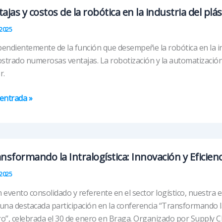
ajas y costos de la robótica en la industria del plás
2025
endientemente de la función que desempeñe la robótica en la indu
y
trado numerosas ventajas. La robotización y la automatizació
tup
r.
lenge»
ajas
entrada »
os
nsformando la Intralogística: Innovación y Eficienc
ica
2025
 evento consolidado y referente en el sector logístico, nuestra 
tria
una destacada participación en la conferencia “Transformando la I
o”, celebrada el 30 de enero en Braga. Organizado por Supply C