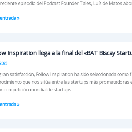
motriz
 reciente episodio del Podcast Founder Tales, Luís de Matos abo
acto
entrada »
matización
ow Inspiration llega a la final del «BAT Biscay Star
2025
ado
al”
ran satisfacción, Follow Inspiration ha sido seleccionada como f
ocimiento que nos sitúa entre las startups más prometedoras en 
 competición mundial de startups.
w
entrada »
ration