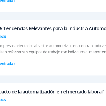
entrada »
fía
s
6 Tendencias Relevantes para la Industria Automo
logía
2025
mpresas orientadas al sector automotriz se encuentran cada ve
tan reforzar sus equipos de trabajo con individuos que aporten 
entrada »
encias
vantes
acto de la automatización en el mercado laboral”
2025
tria