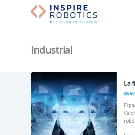
Ir
al
contenido
Industrial
La f
08/10/
El pa
Valor
robót