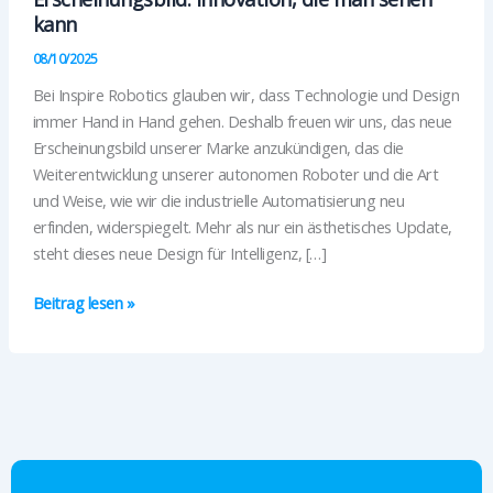
kann
08/10/2025
Bei Inspire Robotics glauben wir, dass Technologie und Design
immer Hand in Hand gehen. Deshalb freuen wir uns, das neue
Erscheinungsbild unserer Marke anzukündigen, das die
Weiterentwicklung unserer autonomen Roboter und die Art
und Weise, wie wir die industrielle Automatisierung neu
erfinden, widerspiegelt. Mehr als nur ein ästhetisches Update,
steht dieses neue Design für Intelligenz, […]
Inspire
Beitrag lesen »
Robotics
präsentiert
ein
neues
Erscheinungsbild:
Innovation,
die