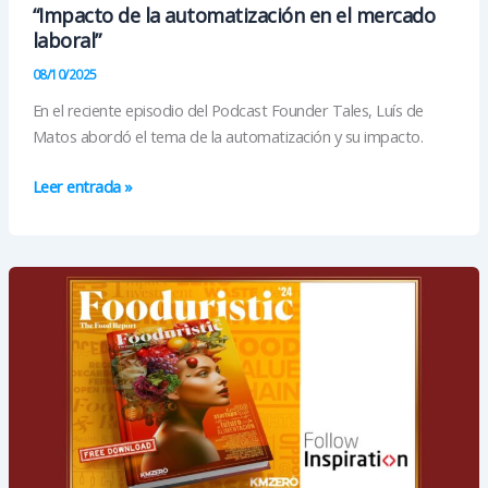
“Impacto de la automatización en el mercado
laboral”
08/10/2025
En el reciente episodio del Podcast Founder Tales, Luís de
Matos abordó el tema de la automatización y su impacto.
“Impacto
Leer entrada »
de
la
automatización
en
el
mercado
laboral”