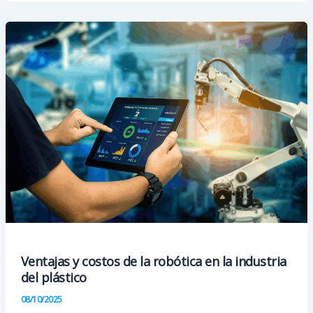
llega
a
la
final
del
«BAT
Biscay
Startup
Challenge»
Ventajas y costos de la robótica en la industria
del plástico
08/10/2025