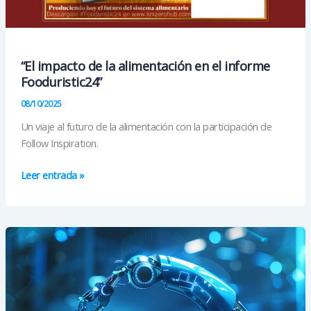
“El impacto de la alimentación en el informe
Fooduristic24”
08/10/2025
Un viaje al futuro de la alimentación con la participación de
Follow Inspiration.
“El
Leer entrada »
impacto
de
la
alimentación
en
el
informe
Fooduristic24”