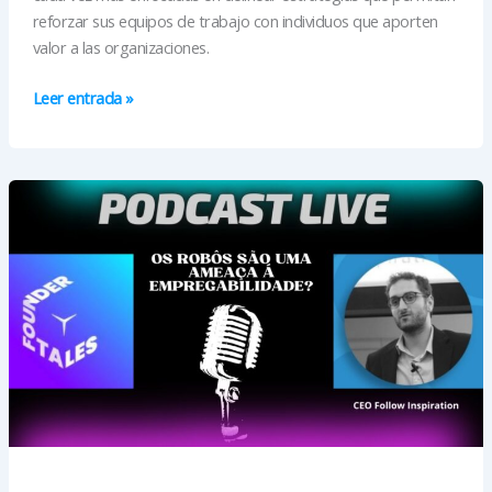
reforzar sus equipos de trabajo con individuos que aporten
valor a las organizaciones.
Las
Leer entrada »
6
Tendencias
Relevantes
para
la
Industria
Automotriz
en
2030