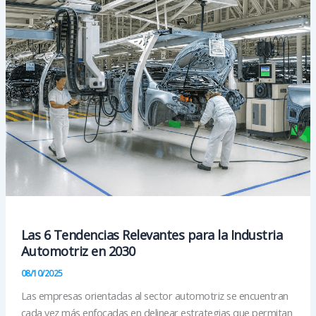
la
tecnología
Las 6 Tendencias Relevantes para la Industria
Automotriz en 2030
08/10/2025
Las empresas orientadas al sector automotriz se encuentran
cada vez más enfocadas en delinear estrategias que permitan