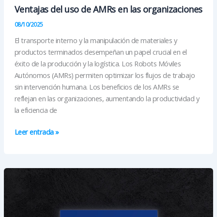
Ventajas del uso de AMRs en las organizaciones
08/10/2025
El transporte interno y la manipulación de materiales y
productos terminados desempeñan un papel crucial en el
éxito de la producción y la logística. Los Robots Móviles
Autónomos (AMRs) permiten optimizar los flujos de trabajo
sin intervención humana. Los beneficios de los AMRs se
reflejan en las organizaciones, aumentando la productividad y
la eficiencia de
Ventajas
Leer entrada »
del
uso
de
AMRs
en
las
organizaciones