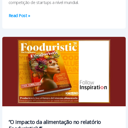
competição de startups a nível mundial.
“Follow
Read Post »
Inspiration
conquista
o
lugar
de
finalista
do
“BAT
Biscay
Startup
challenge”
“O impacto da alimentação no relatório