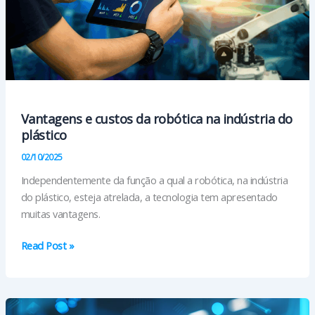
Vantagens e custos da robótica na indústria do
plástico
02/10/2025
Independentemente da função a qual a robótica, na indústria
do plástico, esteja atrelada, a tecnologia tem apresentado
muitas vantagens.
Vantagens
Read Post »
e
custos
da
robótica