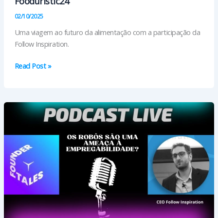
Fooduristic24”
02/10/2025
Uma viagem ao futuro da alimentação com a participação da
Follow Inspiration.
“O
Read Post »
impacto
da
alimentação
no
relatório
Fooduristic24”