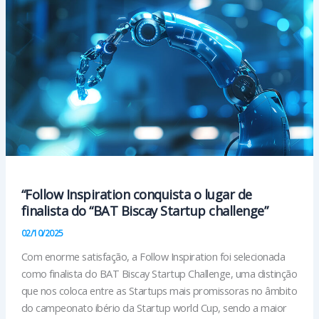
na
indústria
do
plástico
“Follow Inspiration conquista o lugar de
finalista do “BAT Biscay Startup challenge”
02/10/2025
Com enorme satisfação, a Follow Inspiration foi selecionada
como finalista do BAT Biscay Startup Challenge, uma distinção
que nos coloca entre as Startups mais promissoras no âmbito
do campeonato ibério da Startup world Cup, sendo a maior