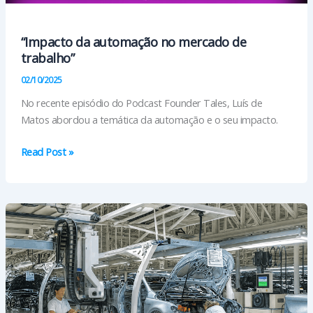
“Impacto da automação no mercado de
trabalho”
02/10/2025
No recente episódio do Podcast Founder Tales, Luís de
Matos abordou a temática da automação e o seu impacto.
“Impacto
Read Post »
da
automação
no
mercado
de
trabalho”