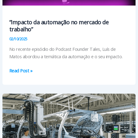
“Impacto da automação no mercado de
trabalho”
02/10/2025
No recente episódio do Podcast Founder Tales, Luís de
Matos abordou a temática da automação e o seu impacto.
“Impacto
Read Post »
da
automação
no
mercado
de
trabalho”