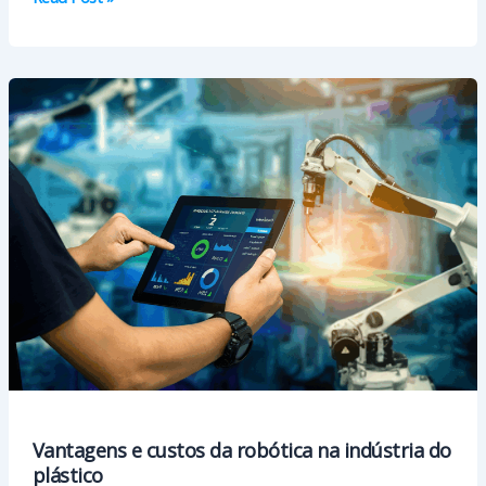
da
utilização
dos
AMR
nas
organizações
Vantagens e custos da robótica na indústria do
plástico