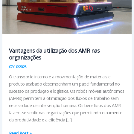
Vantagens da utilização dos AMR nas
organizações
07/10/2025
O transporte interno e a movimentação de materiais e
produto acabado desempenham um papel fundamental no
sucesso da produção e logística. Os robôs móveis autónomos
(AMRs) permitem a otimização dos fluxos de trabalho sem
necessidade de intervenção humana. Os benefícios dos AMR
fazem-se sentir nas organizações que permitindo o aumento
da produtividade e a eficiência […]
Vantagens
Read Post »