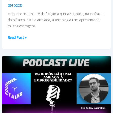
02/10/2025
Independentemente da função a qual a robótica, na indústria
do plástico, esteja atrelada, a tecnologia tem apresentado
muitas vantagens.
Vantagens
Read Post »
e
custos
da
robótica
na
indústria
do
plástico